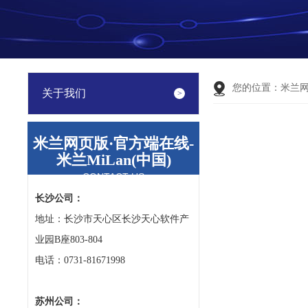
您的位置：
米兰网
关于我们
米兰网页版·官方端在线-
米兰MiLan(中国)
CONTACT US
长沙公司：
地址：长沙市天心区长沙天心软件产
业园B座803-804
电话：0731-81671998
苏州公司：