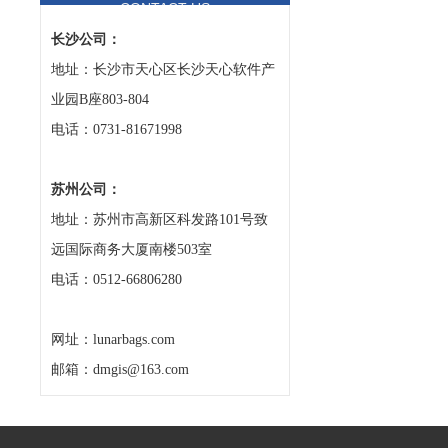
CONTACT US
长沙公司：
地址：长沙市天心区长沙天心软件产
业园B座803-804
电话：0731-81671998
苏州公司：
地址：苏州市高新区科发路101号致
远国际商务大厦南楼503室
电话：0512-66806280
网址：lunarbags.com
邮箱：dmgis@163.com