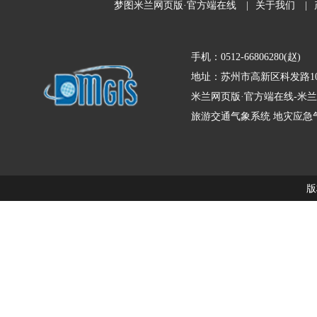
梦图米兰网页版·官方端在线
|
关于我们
|
手机：0512-66806280(赵)
地址：苏州市高新区科发路10
米兰网页版·官方端在线-米兰
旅游交通气象系统
地灾应急
版