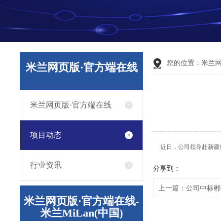
您的位置：
米兰网
米兰网页版·官方端在线
米兰网页版·官方端在线
项目动态
近日，公司领导赴新疆
行业资讯
分享到：
上一篇：
公司中标郴
米兰网页版·官方端在线-
米兰MiLan(中国)