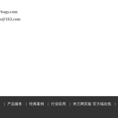
ags.com
@163.com
们
|
产品服务
|
经典案例
|
行业应用
|
米兰网页版·官方端在线
|