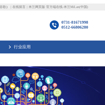
谷歌
）
|
在线留言
|
米兰网页版·官方端在线-米兰MiLan(中国)
0731-81671998
0512-66806280
行业应用