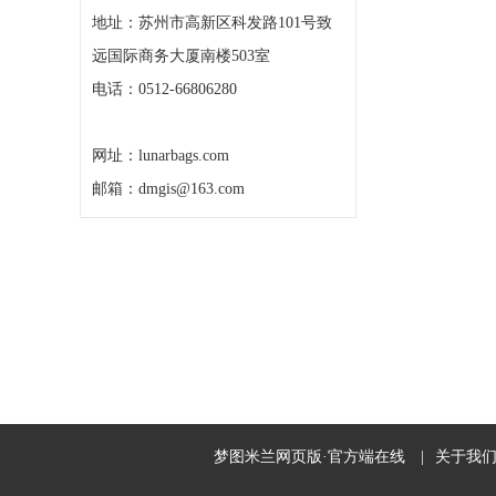
地址：苏州市高新区科发路101号致
远国际商务大厦南楼503室
电话：0512-66806280
网址：lunarbags.com
邮箱：dmgis@163.com
梦图米兰网页版·官方端在线
|
关于我