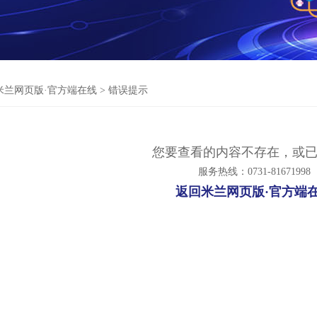
米兰网页版·官方端在线
> 错误提示
您要查看的内容不存在，或
服务热线：0731-81671998
返回米兰网页版·官方端