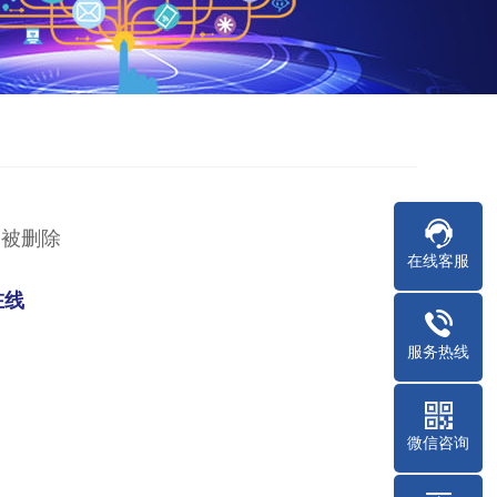
已被删除
在线客服
在线
服务热线
微信咨询