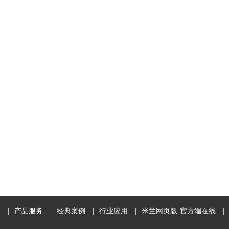
们
|
产品服务
|
经典案例
|
行业应用
|
米兰网页版·官方端在线
|