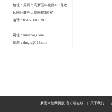
地址：苏州市高新区科发路101号致
远国际商务大厦南楼503室
电话：0512-66806280
网址：lunarbags.com
邮箱：dmgis@163.com
梦图米兰网页版·官方端在线
|
关于我们
|