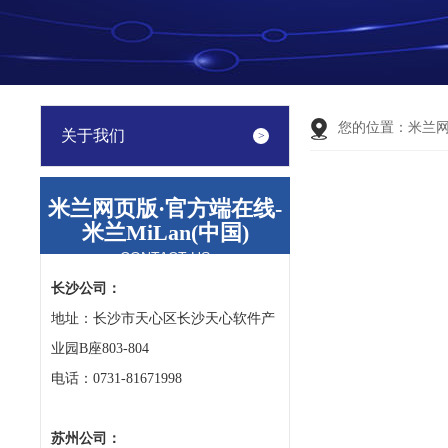
您的位置：
米兰网
关于我们
米兰网页版·官方端在线-
米兰MiLan(中国)
CONTACT US
长沙公司：
地址：长沙市天心区长沙天心软件产
业园B座803-804
电话：0731-81671998
苏州公司：