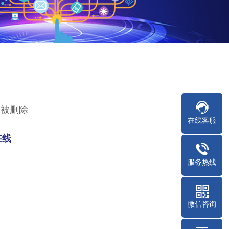
已被删除
在线客服
在线
服务热线
微信咨询